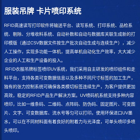
服装吊牌 卡片喷印系统
RFID高速读写打印软件将输送平台、读写系统、打印系统、品检系
统、剔除、分堆收料系统、自动补数和自动与数据库关联生成新的打
印模版（通过CSV数据文件按生产批次自动生成与连续生产），减少
人工操作，实现多功能一体机，提高单机自动化生产效率，大大减少
企业的人工和生产设备的投入。
RFID衣服吊牌标签喷印UV系统，我们采用自主研发的喷印组件和走
料平台，支持各类可变数据信息以及多种不同尺寸标签的加工生产，
独有的张力控制系统可确保各类模切标签连续生产，为客户提供更加
高效，稳定的RFID产品生产解决方案。UV喷码机系统支持多种内容
喷印，比如一维条码、二维码、点阵码、防伪码、固定图片、可变图
片、文字、可变数据库、流水号等匀可以打印。使用环保进口UV墨
水，可以在不同材料面有着良好的附着力与光泽度，可单头喷印多喷
头喷印。