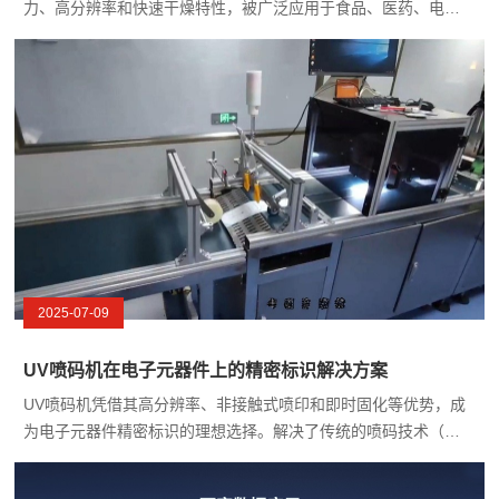
力、高分辨率和快速干燥特性，被广泛应用于食品、医药、电
子、化妆品等行业。UV喷码机通过紫外线固化技术，将UV墨水瞬
间固化在产品表面，形成清晰、持久的标识。
2025-07-09
UV喷码机在电子元器件上的精密标识解决方案
UV喷码机凭借其高分辨率、非接触式喷印和即时固化等优势，成
为电子元器件精密标识的理想选择。解决了传统的喷码技术（如
油墨喷码、激光打标）可能面临附着力不足、热损伤或精度不够
等问题。