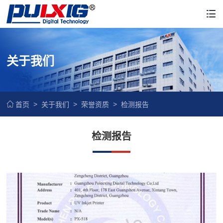
关于我们
首页
关于我们
荣誉资质
检测报告
检测报告