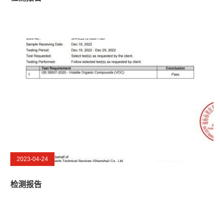
2023-04-24
检测报告