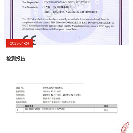
2023-04-24
检测报告