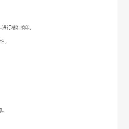
卡进行精准喷印。
久性。
源。