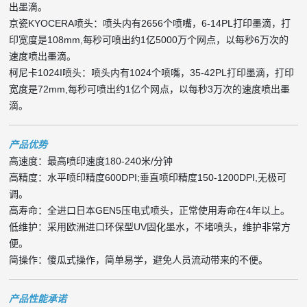
出墨滴。
京瓷KYOCERA喷头：喷头内有2656个喷嘴，6-14PL打印墨滴，打
印宽度是108mm,每秒可喷出约1亿5000万个网点，以每秒6万次的
速度喷出墨滴。
柯尼卡1024I喷头：喷头内有1024个喷嘴，35-42PL打印墨滴，打印
宽度是72mm,每秒可喷出约1亿个网点，以每秒3万次的速度喷出墨
滴。
产品优势
高速度：最高喷印速度180-240米/分钟
高精度：水平喷印精度600DPI;垂直喷印精度150-1200DPI,无极可
调。
高寿命：全进口日本GEN5压电式喷头，正常使用寿命在4年以上。
低维护：采用欧洲进口环保型UV固化墨水，不堵喷头，维护非常方
便。
简操作：傻瓜式操作，简单易学，避免人员流动带来的不便。
产品性能承诺